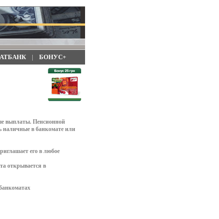
АТБАНК
|
БОНУС+
ые выплаты. Пенсионной
ь наличные в банкомате или
риглашает его в любое
та открывается в
банкоматах