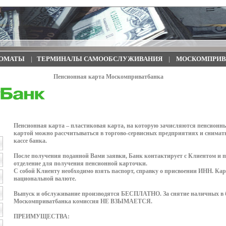
ОМАТЫ
|
ТЕРМИНАЛЫ САМООБСЛУЖИВАНИЯ
|
МОСКОМПРИВ
Пенсионная карта Москомприватбанка
Пенсионная карта – пластиковая карта, на которую зачисляются пенсионн
картой можно рассчитываться в торгово-сервисных предприятиях и снимат
кассе банка.
После получения поданной Вами заявки, Банк контактирует с Клиентом и п
отделение для получения пенсионной карточки.
С собой Клиенту необходимо взять паспорт, справку о присвоении ИНН. Кар
национальной валюте.
Выпуск и обслуживание производятся БЕСПЛАТНО. За снятие наличных в 
Москомприватбанка комиссия НЕ ВЗЫМАЕТСЯ.
ПРЕИМУЩЕСТВА: