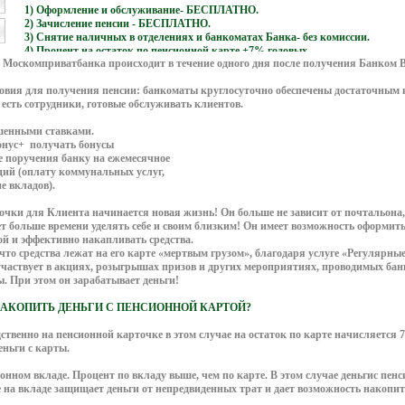
1) Оформление и обслуживание- БЕСПЛАТНО.
2) Зачисление пенсии - БЕСПЛАТНО.
3) Снятие наличных в отделениях и банкоматах Банка- без комиссии.
4) Процент на остаток по пенсионной карте +7% годовых
 Москомприватбанка происходит в течение одного дня после получения Банком 
овия для получения пенсии: банкоматы круглосуточно обеспечены достаточным 
 есть сотрудники, готовые обслуживать клиентов.
шенными ставками.
Бонус+ получать бонусы
 поручения банку на ежемесячное
ий (оплату коммунальных услуг,
е вкладов).
чки для Клиента начинается новая жизнь! Он больше не зависит от почтальона, о
т больше времени уделять себе и своим близким! Он имеет возможность оформить
й и эффективно накапливать средства.
что средства лежат на его карте «мертвым грузом», благодаря услуге «Регулярные
участвует в акциях, розыгрышах призов и других мероприятиях, проводимых бан
ы. При этом он зарабатывает деньги!
НАКОПИТЬ ДЕНЬГИ С ПЕНСИОННОЙ КАРТОЙ?
дственно на пенсионной карточке в этом случае на остаток по карте начисляется 
еньги с карты.
ионном вкладе. Процент по вкладу выше, чем по карте. В этом случае деньгис пе
е на вкладе защищает деньги от непредвиденных трат и дает возможность накопи