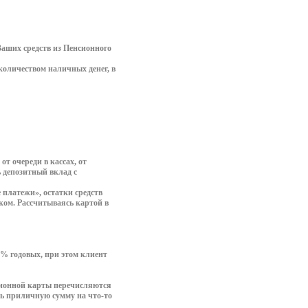
Ваших средств из Пенсионного
количеством наличных денег, в
т очереди в кассах, от
 депозитный вклад с
 платежи», остатки средств
ком. Рассчитываясь картой в
7% годовых, при этом клиент
нсионной карты перечисляются
ть приличную сумму на что-то