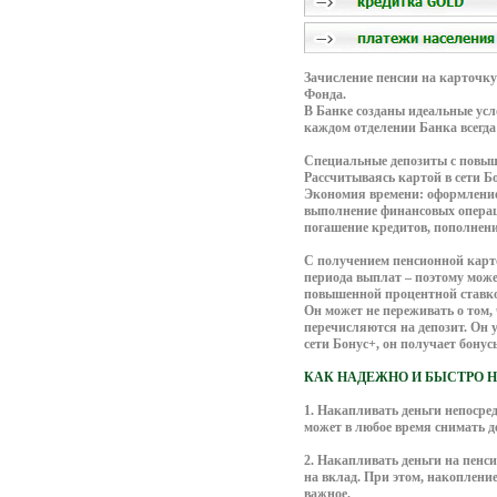
Зачисление пенсии на карточку
Фонда.
В Банке созданы идеальные усл
каждом отделении Банка всегда
Специальные депозиты с повы
Рассчитываясь картой в сети 
Экономия времени: оформление
выполнение финансовых операц
погашение кредитов, пополнени
С получением пенсионной карто
периода выплат – поэтому може
повышенной процентной ставко
Он может не переживать о том, 
перечисляются на депозит. Он 
сети Бонус+, он получает бонус
КАК НАДЕЖНО И БЫСТРО 
1. Накапливать деньги непосре
может в любое время снимать д
2. Накапливать деньги на пенс
на вклад. При этом, накоплени
важное.